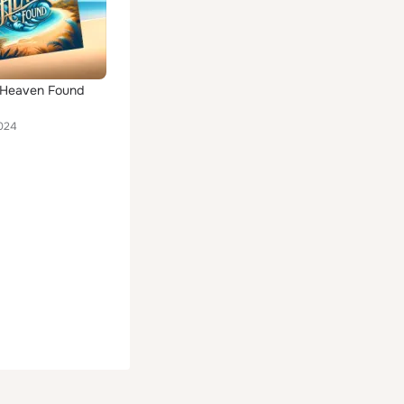
s Heaven Found
024