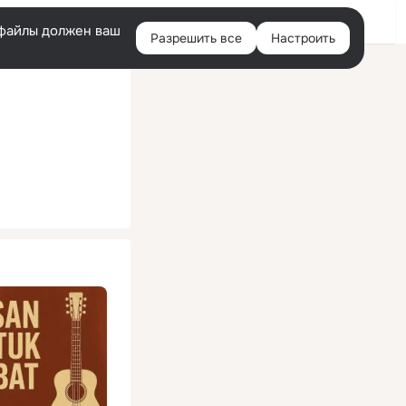
Помощь
Войти
й
e-файлы должен ваш
Разрешить все
Настроить
Правая
колонка