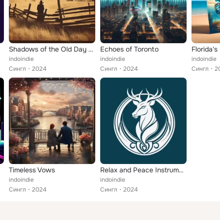
Shadows of the Old Day Texas
Echoes of Toronto
Florida'
indoindie
indoindie
indoindie
Сингл
2024
Сингл
2024
Сингл
2
Timeless Vows
Relax and Peace Instrument
indoindie
indoindie
Сингл
2024
Сингл
2024