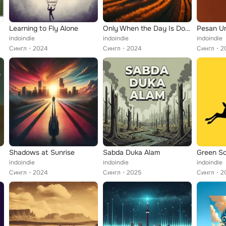
Learning to Fly Alone
Only When the Day Is Done
Pesan U
indoindie
indoindie
indoindie
Сингл
2024
Сингл
2024
Сингл
2
Shadows at Sunrise
Sabda Duka Alam
Green S
indoindie
indoindie
indoindie
Сингл
2024
Сингл
2025
Сингл
2