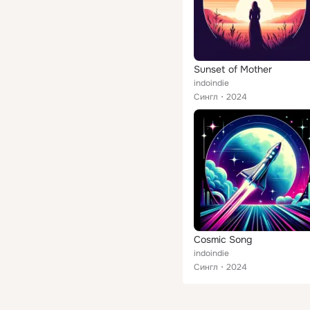
Sunset of Mother
indoindie
Сингл
2024
Cosmic Song
indoindie
Сингл
2024