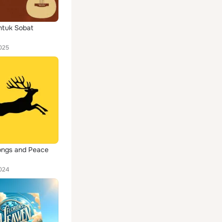
ntuk Sobat
025
ongs and Peace
024