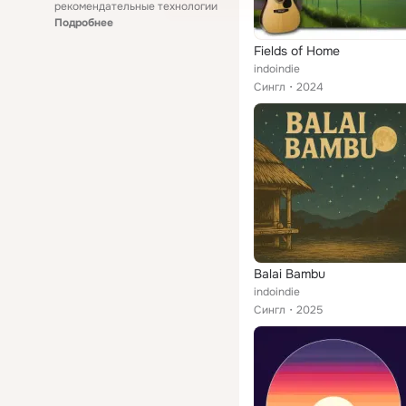
рекомендательные технологии
Подробнее
Fields of Home
indoindie
Сингл
2024
Balai Bambu
indoindie
Сингл
2025