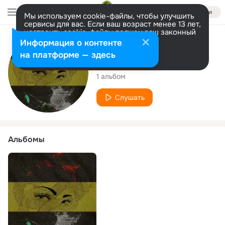
Войти
Мы используем cookie-файлы, чтобы улучшить
сервисы для вас. Если ваш возраст менее 13 лет,
настроить cookie-файлы должен ваш законный
представитель.
Больше информации
Исполнитель
Информация о контенте
Разрешить все
Настроить
на платформе — здесь
Lau bby
1 альбом
Слушать
Альбомы