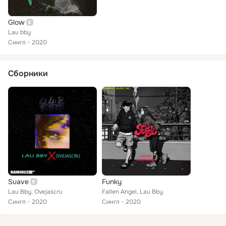
Glow
Lau bby
Сингл
2020
Сборники
Suave
Funky
Lau Bby, Ovejascru
Fallen Angel, Lau Bby
Сингл
2020
Сингл
2020