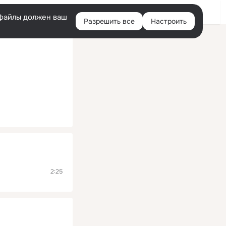
Помощь
Войти
й
e-файлы должен ваш
Разрешить все
Настроить
Правая
колонка
2:25