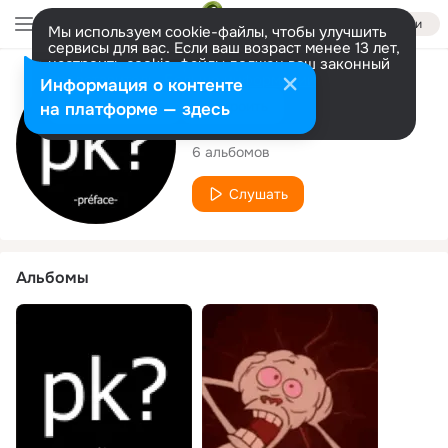
Войти
Мы используем cookie-файлы, чтобы улучшить
сервисы для вас. Если ваш возраст менее 13 лет,
настроить cookie-файлы должен ваш законный
представитель.
Больше информации
Исполнитель
Информация о контенте
Разрешить все
Настроить
на платформе — здесь
Ēlu
6 альбомов
Слушать
Альбомы