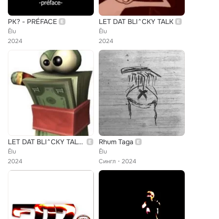
PK? - PRÉFACE
LET DAT BLI^CKY TALK
Ēlu
Ēlu
2024
2024
LET DAT BLI^CKY TALK (CHOPPED)
Rhum Taga
Ēlu
Ēlu
2024
Сингл
2024