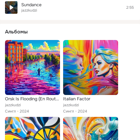
Sundance
2:55
jazzkudzi
Альбомы
Orsk Is Flooding (En Route to Orsk for Mashunya)
Italian Factor
jazzkudzi
jazzkudzi
Сингл
2024
Сингл
2024