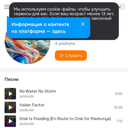
Войти
Мы используем cookie-файлы, чтобы улучшить
сервисы для вас. Если ваш возраст менее 13 лет,
настроить cookie-файлы должен ваш законный
представитель.
Больше информации
Исполнитель
Информация о контенте
Разрешить все
Настроить
на платформе — здесь
jazzkudzi
4 альбома
Слушать
Песни
No Water No Storm
9:55
jazzkudzi
Italian Factor
10:28
jazzkudzi
Orsk Is Flooding (En Route to Orsk for Mashunya)
7:15
jazzkudzi