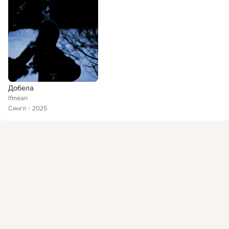
Добела
lfmean
Сингл
2025