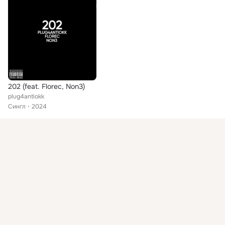
202 (feat. Florec, Non3)
plug4antiokk
Сингл
2024