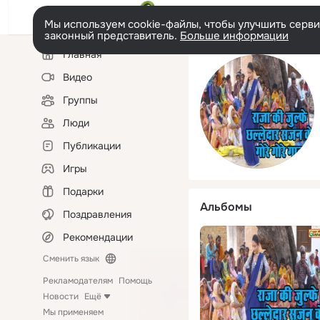
Мы используем cookie-файлы, чтобы улучшить сервис
законный представитель.
Больше информации
Левая
Главная
колонка
Видео
Группы
Люди
Публикации
Игры
Подарки
Альбомы
Поздравления
Рекомендации
Сменить язык
Рекламодателям
Помощь
Новости
Ещё
Мы применяем