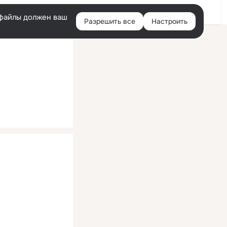
Помощь
Войти
й
e-файлы должен ваш
Разрешить все
Настроить
Правая
колонка