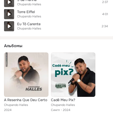
2:37
Chupando Halles
Torre Eiffel
4:01
Chupando Halles
Eu Tô Carente
2:34
Chupando Halles
Альбомы
A Resenha Que Deu Certo
Cadê Meu Pix?
Chupando Halles
Chupando Halles
2024
Сингл
2024