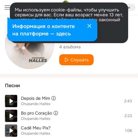
Войти
Мы используем cookie-файлы, чтобы улучшить
сервисы для вас. Если ваш возраст менее 13 лет,
настроить cookie-файлы должен ваш законный
представитель.
Больше информации
Исполнитель
Информация о контенте
Разрешить все
Настроить
на платформе — здесь
Chupando Halles
4 альбома
Слушать
Песни
Depois de Mim
2:43
Chupando Halles
Bo pro Coração
2:23
Chupando Halles
Cadê Meu Pix?
1:06
Chupando Halles