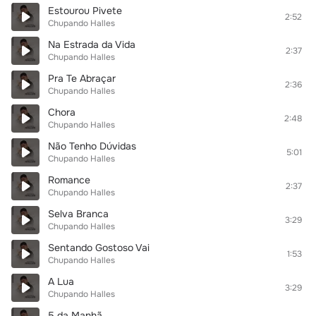
Estourou Pivete
2:52
Chupando Halles
Na Estrada da Vida
2:37
Chupando Halles
Pra Te Abraçar
2:36
Chupando Halles
Chora
2:48
Chupando Halles
Não Tenho Dúvidas
5:01
Chupando Halles
Romance
2:37
Chupando Halles
Selva Branca
3:29
Chupando Halles
Sentando Gostoso Vai
1:53
Chupando Halles
A Lua
3:29
Chupando Halles
5 da Manhã