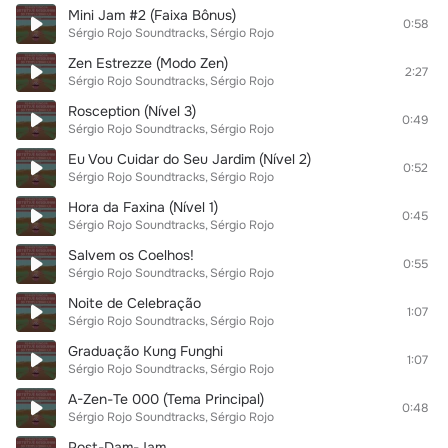
Mini Jam #2 (Faixa Bônus)
0:58
Sérgio Rojo Soundtracks
Sérgio Rojo
Zen Estrezze (Modo Zen)
2:27
Sérgio Rojo Soundtracks
Sérgio Rojo
Rosception (Nível 3)
0:49
Sérgio Rojo Soundtracks
Sérgio Rojo
Eu Vou Cuidar do Seu Jardim (Nível 2)
0:52
Sérgio Rojo Soundtracks
Sérgio Rojo
Hora da Faxina (Nível 1)
0:45
Sérgio Rojo Soundtracks
Sérgio Rojo
Salvem os Coelhos!
0:55
Sérgio Rojo Soundtracks
Sérgio Rojo
Noite de Celebração
1:07
Sérgio Rojo Soundtracks
Sérgio Rojo
Graduação Kung Funghi
1:07
Sérgio Rojo Soundtracks
Sérgio Rojo
A-Zen-Te 000 (Tema Principal)
0:48
Sérgio Rojo Soundtracks
Sérgio Rojo
Post-Dam-Jam