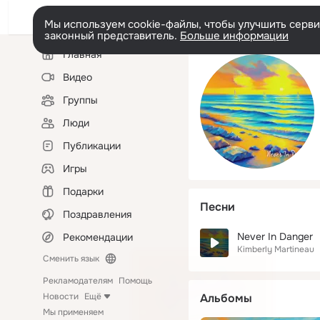
Мы используем cookie-файлы, чтобы улучшить сервис
законный представитель.
Больше информации
Левая
Главная
колонка
Видео
Группы
Люди
Публикации
Игры
Подарки
Песни
Поздравления
Never In Danger
Рекомендации
Kimberly Martineau
Сменить язык
Рекламодателям
Помощь
Новости
Ещё
Альбомы
Мы применяем