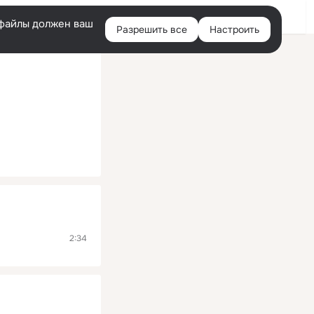
Помощь
Войти
й
e-файлы должен ваш
Разрешить все
Настроить
Правая
колонка
2:34