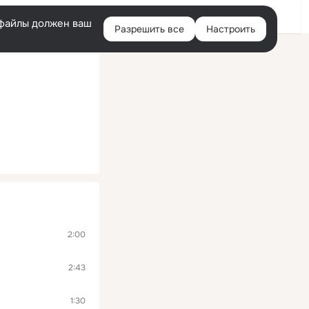
Помощь
Войти
й
e-файлы должен ваш
Разрешить все
Настроить
Правая
колонка
2:00
2:43
1:30