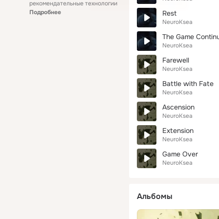
рекомендательные технологии
Подробнее
Rest
NeuroKsea
The Game Contin
NeuroKsea
Farewell
NeuroKsea
Battle with Fate
NeuroKsea
Ascension
NeuroKsea
Extension
NeuroKsea
Game Over
NeuroKsea
Альбомы