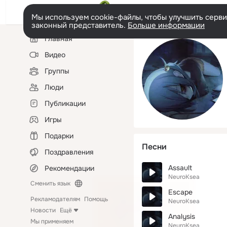
Мы используем cookie-файлы, чтобы улучшить сервис
законный представитель.
Больше информации
Левая
Главная
колонка
Видео
Группы
Люди
Публикации
Игры
Подарки
Песни
Поздравления
Assault
Рекомендации
NeuroKsea
Сменить язык
Escape
Рекламодателям
Помощь
NeuroKsea
Новости
Ещё
Analysis
Мы применяем
NeuroKsea