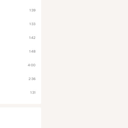
1:39
1:33
1:42
1:48
4:00
2:36
1:31