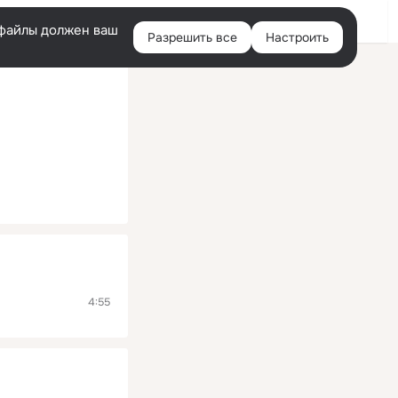
Помощь
Войти
й
e-файлы должен ваш
Разрешить все
Настроить
Правая
колонка
4:55