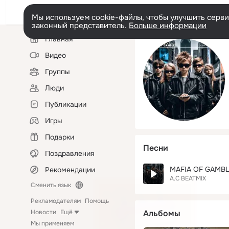
Мы используем cookie-файлы, чтобы улучшить сервис
законный представитель.
Больше информации
Левая
Главная
колонка
Видео
Группы
Люди
Публикации
Игры
Подарки
Песни
Поздравления
MAFIA OF GAMB
Рекомендации
A.C BEATMIX
Сменить язык
Рекламодателям
Помощь
Новости
Ещё
Альбомы
Мы применяем