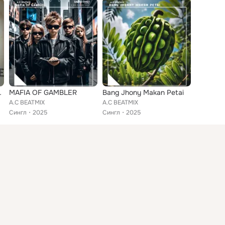
dobounce
MAFIA OF GAMBLER
Bang Jhony Makan Petai
A.C BEATMIX
A.C BEATMIX
Сингл
2025
Сингл
2025