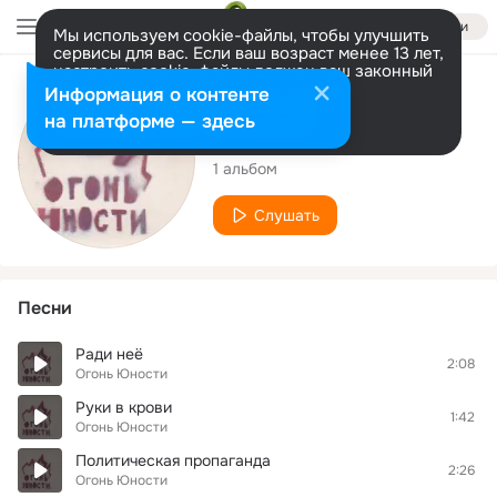
Войти
Мы используем cookie-файлы, чтобы улучшить
сервисы для вас. Если ваш возраст менее 13 лет,
настроить cookie-файлы должен ваш законный
представитель.
Больше информации
Исполнитель
Информация о контенте
Разрешить все
Настроить
на платформе — здесь
Огонь Юности
1 альбом
Слушать
Песни
Ради неё
2:08
Огонь Юности
Руки в крови
1:42
Огонь Юности
Политическая пропаганда
2:26
Огонь Юности