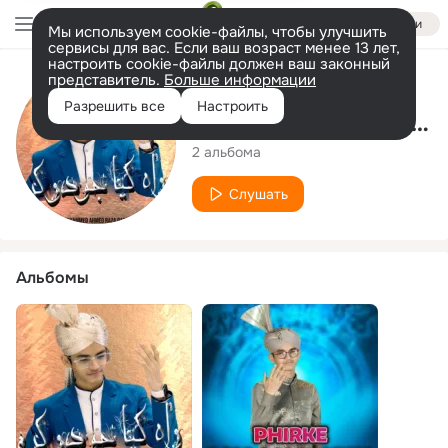
Войти
Мы используем cookie-файлы, чтобы улучшить
сервисы для вас. Если ваш возраст менее 13 лет,
настроить cookie-файлы должен ваш законный
представитель.
Больше информации
Исполнитель
Разрешить все
Настроить
Mohammed Ahmed Raza Qadri
2 альбома
Слушать
Альбомы