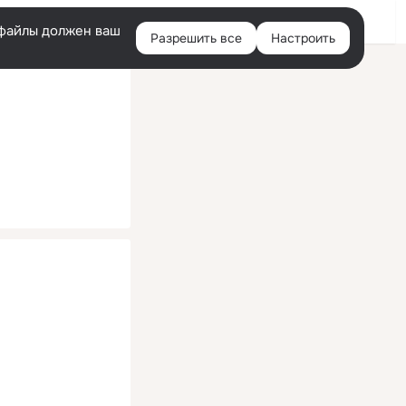
Помощь
Войти
й
e-файлы должен ваш
Разрешить все
Настроить
Правая
колонка