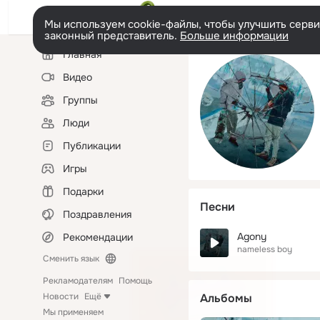
Мы используем cookie-файлы, чтобы улучшить сервис
законный представитель.
Больше информации
Левая
Главная
колонка
Видео
Группы
Люди
Публикации
Игры
Подарки
Песни
Поздравления
Agony
Рекомендации
nameless boy
Сменить язык
Рекламодателям
Помощь
Новости
Ещё
Альбомы
Мы применяем