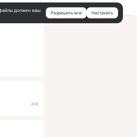
Помощь
Войти
й
e-файлы должен ваш
Разрешить все
Настроить
Правая
колонка
2:01