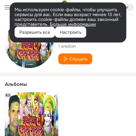
Войти
Мы используем cookie-файлы, чтобы улучшить
сервисы для вас. Если ваш возраст менее 13 лет,
настроить cookie-файлы должен ваш законный
представитель.
Больше информации
Исполнитель
Разрешить все
Настроить
Hemnt Raj
1 альбом
Слушать
Альбомы