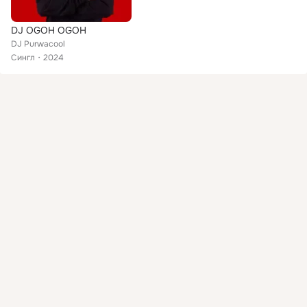
DJ OGOH OGOH
DJ Purwacool
Сингл
2024