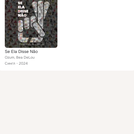
Se Ela Disse Não
Ozum, Bea DeLou
Сингл
2024