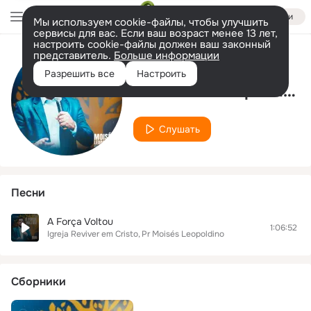
Войти
Мы используем cookie-файлы, чтобы улучшить
сервисы для вас. Если ваш возраст менее 13 лет,
настроить cookie-файлы должен ваш законный
представитель.
Больше информации
Исполнитель
Разрешить все
Настроить
Pr Moisés Leopoldino
Слушать
Песни
A Força Voltou
1:06:52
Igreja Reviver em Cristo
Pr Moisés Leopoldino
Сборники