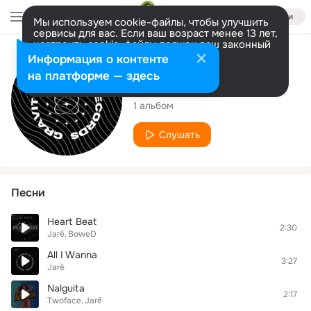
Войти
Мы используем cookie-файлы, чтобы улучшить
сервисы для вас. Если ваш возраст менее 13 лет,
настроить cookie-файлы должен ваш законный
представитель.
Больше информации
Исполнитель
Информация о контенте
Разрешить все
Настроить
на платформе — здесь
Jarê
1 альбом
Слушать
Песни
Heart Beat
2:30
Jarê
BoweD
All I Wanna
3:27
Jarê
Nalguita
2:17
Twoface
Jarê