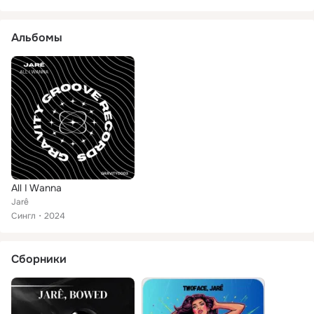
Альбомы
All I Wanna
Jarê
Сингл
2024
Сборники