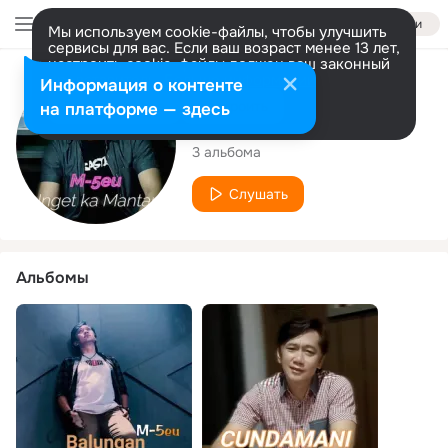
Войти
Мы используем cookie-файлы, чтобы улучшить
сервисы для вас. Если ваш возраст менее 13 лет,
настроить cookie-файлы должен ваш законный
представитель.
Больше информации
Исполнитель
Информация о контенте
Разрешить все
Настроить
на платформе — здесь
M-5eu
3 альбома
Слушать
Альбомы