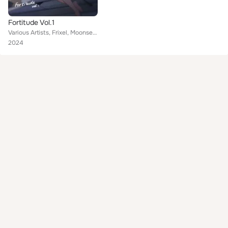
Fortitude Vol.1
Various Artists, Frixel, Moonset, Fuyu, ClockY, 初云CLoudie feat. 林千柳
2024