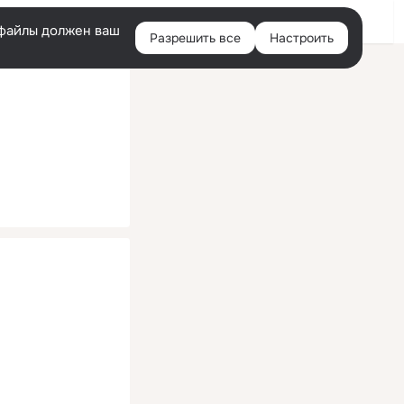
Помощь
Войти
й
e-файлы должен ваш
Разрешить все
Настроить
Правая
колонка