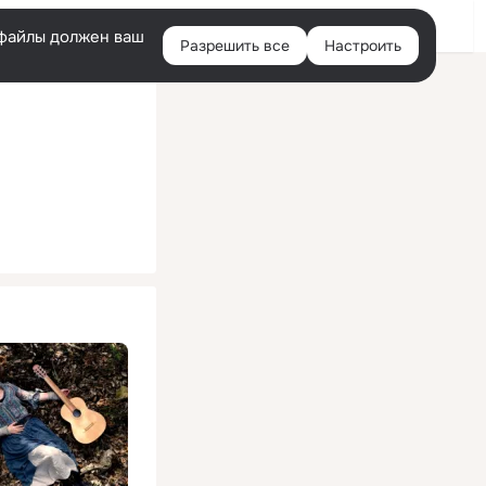
Помощь
Войти
й
e-файлы должен ваш
Разрешить все
Настроить
Правая
колонка