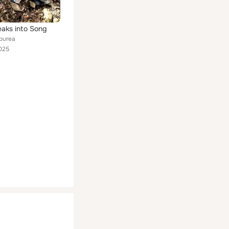
eaks into Song
Lourea
025