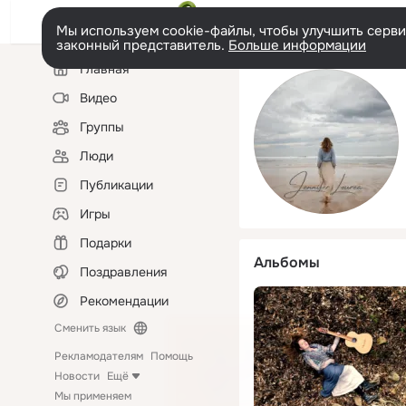
Мы используем cookie-файлы, чтобы улучшить сервис
законный представитель.
Больше информации
Левая
Главная
колонка
Видео
Группы
Люди
Публикации
Игры
Подарки
Альбомы
Поздравления
Рекомендации
Сменить язык
Рекламодателям
Помощь
Новости
Ещё
Мы применяем