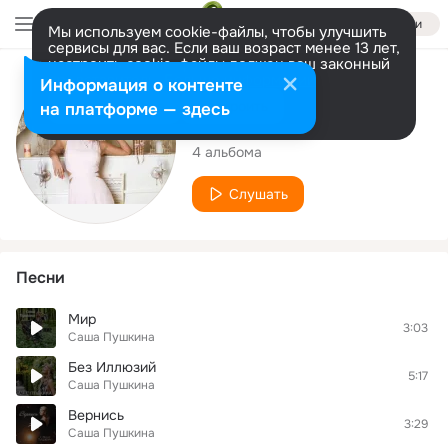
Войти
Мы используем cookie-файлы, чтобы улучшить
сервисы для вас. Если ваш возраст менее 13 лет,
настроить cookie-файлы должен ваш законный
представитель.
Больше информации
Исполнитель
Информация о контенте
Разрешить все
Настроить
на платформе — здесь
Саша Пушкина
4 альбома
Слушать
Песни
Мир
3:03
Саша Пушкина
Без Иллюзий
5:17
Саша Пушкина
Вернись
3:29
Саша Пушкина