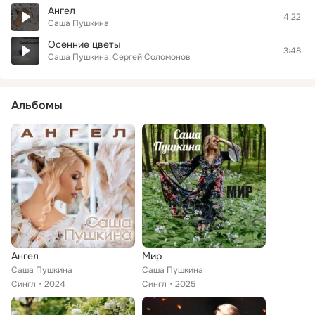
Ангел
4:22
Саша Пушкина
Осенние цветы
3:48
Саша Пушкина
Сергей Соломонов
Альбомы
Ангел
Мир
Саша Пушкина
Саша Пушкина
Сингл
2024
Сингл
2025