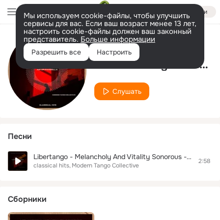
Войти
Мы используем cookie-файлы, чтобы улучшить
сервисы для вас. Если ваш возраст менее 13 лет,
настроить cookie-файлы должен ваш законный
представитель.
Больше информации
Исполнитель
Разрешить все
Настроить
Modern Tango Collective
Слушать
Песни
Libertango - Melancholy And Vitality Sonorous - Astor Piazzola - Modern Tango Collective - Classical Hits
2:58
classical hits
Modern Tango Collective
Сборники