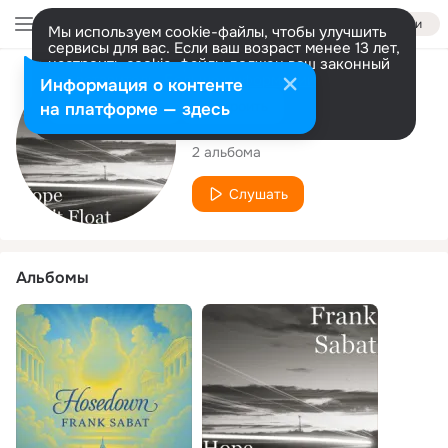
Войти
Мы используем cookie-файлы, чтобы улучшить
сервисы для вас. Если ваш возраст менее 13 лет,
настроить cookie-файлы должен ваш законный
представитель.
Больше информации
Исполнитель
Информация о контенте
Разрешить все
Настроить
на платформе — здесь
Frank Sabat
2 альбома
Слушать
Альбомы