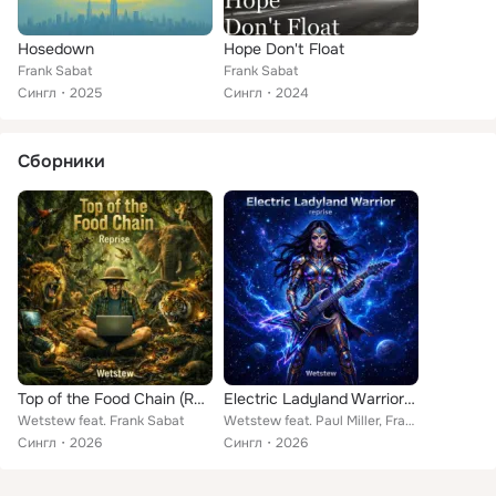
Hosedown
Hope Don't Float
Frank Sabat
Frank Sabat
Сингл
2025
Сингл
2024
Сборники
Top of the Food Chain (Reprise)
Electric Ladyland Warrior (Reprise)
Wetstew feat. Frank Sabat
Wetstew feat. Paul Miller, Frank Sabat
Сингл
2026
Сингл
2026