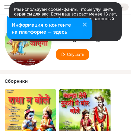
Войти
Мы используем cookie-файлы, чтобы улучшить
сервисы для вас. Если ваш возраст менее 13 лет,
настроить cookie-файлы должен ваш законный
представитель.
Больше информации
Информация о контенте
Исполнитель
Разрешить все
Настроить
на платформе — здесь
Racky Punny
Слушать
Сборники