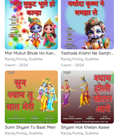
Mor Mukut Bhule Ho Kanha
Yashoda Krishn Ne Samjha Le
Racky Punny, Sushma
Racky Punny, Sushma
Сингл
2024
Сингл
2024
Sunn Shyam Tu Baat Meri
Shyam Holi Khelan Aawe
Racky Punny, Sushma
Racky Punny, Sushma