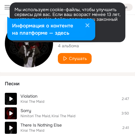
Войти
Мы используем cookie-файлы, чтобы улучшить
сервисы для вас. Если ваш возраст менее 13 лет,
настроить cookie-файлы должен ваш законный
представитель.
Больше информации
Исполнитель
Информация о контенте
Разрешить все
Настроить
на платформе — здесь
Kirai The Maid
4 альбома
Слушать
Песни
Violation
2:47
Kirai The Maid
Sorry
3:50
Nimitori The Maid
Kirai The Maid
There Is Nothing Else
2:41
Kirai The Maid