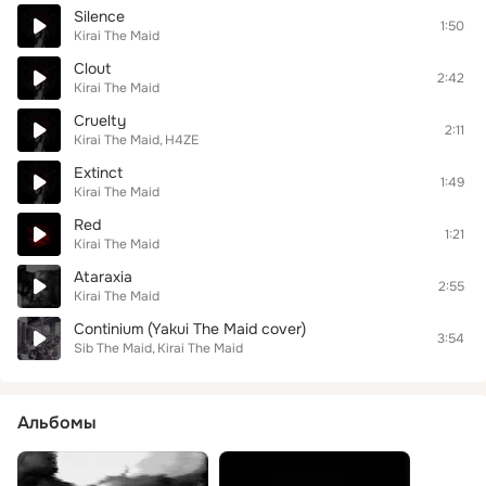
Silence
1:50
Kirai The Maid
Clout
2:42
Kirai The Maid
Cruelty
2:11
Kirai The Maid
H4ZE
Extinct
1:49
Kirai The Maid
Red
1:21
Kirai The Maid
Ataraxia
2:55
Kirai The Maid
Continium (Yakui The Maid cover)
3:54
Sib The Maid
Kirai The Maid
Альбомы