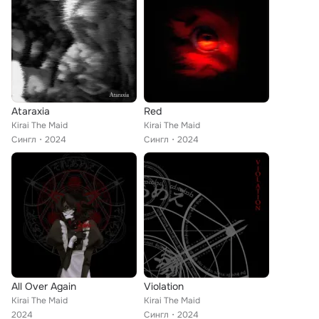
Ataraxia
Red
Kirai The Maid
Kirai The Maid
Сингл
2024
Сингл
2024
All Over Again
Violation
Kirai The Maid
Kirai The Maid
2024
Сингл
2024