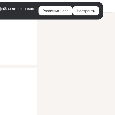
Помощь
Войти
й
e-файлы должен ваш
Разрешить все
Настроить
Правая
колонка