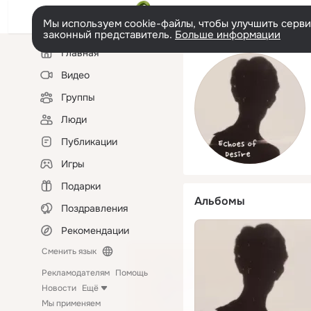
Мы используем cookie-файлы, чтобы улучшить сервис
законный представитель.
Больше информации
Левая
Главная
колонка
Видео
Группы
Люди
Публикации
Игры
Подарки
Альбомы
Поздравления
Рекомендации
Сменить язык
Рекламодателям
Помощь
Новости
Ещё
Мы применяем