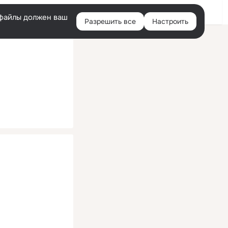
Помощь
Войти
й
e-файлы должен ваш
Разрешить все
Настроить
Правая
колонка