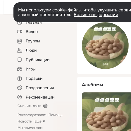
Мы используем cookie-файлы, чтобы улучшить сервис
законный представитель.
Больше информации
Левая
Главная
колонка
Видео
Группы
Люди
Публикации
Игры
Подарки
Альбомы
Поздравления
Рекомендации
Сменить язык
Рекламодателям
Помощь
Новости
Ещё
Мы применяем