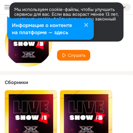
Войти
Мы используем cookie-файлы, чтобы улучшить
сервисы для вас. Если ваш возраст менее 13 лет,
настроить cookie-файлы должен ваш законный
представитель.
Больше информации
Информация о контенте
Исполнитель
Разрешить все
Настроить
на платформе — здесь
Kodin Camilleri
Слушать
Сборники