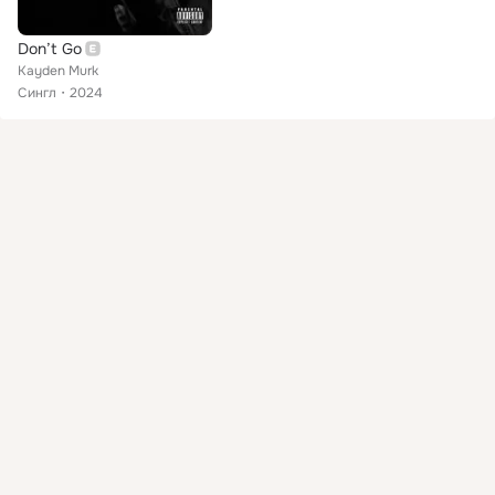
Don’t Go
Kayden Murk
Сингл
2024