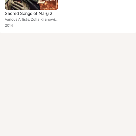
Sacred Songs of Mary 2
Various Artists, Zofia Kilanowicz, Chor Leoni Men's Choir, Six Latin Hymns, Concerto Delle Donne, Lisbeth Scott, The Monteverdi ...
2014