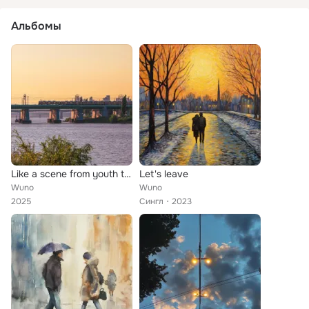
Альбомы
Like a scene from youth that passes by
Let's leave
Wuno
Wuno
2025
Сингл
2023