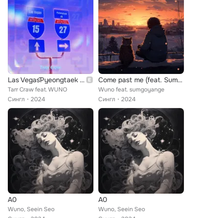
Las Vegas˜Pyeongtaek K6
Come past me (feat. Sumgoyange)
Tarr Craw feat. WUNO
Wuno feat. sumgoyange
Сингл
2024
Сингл
2024
A0
A0
Wuno, Seein Seo
Wuno, Seein Seo