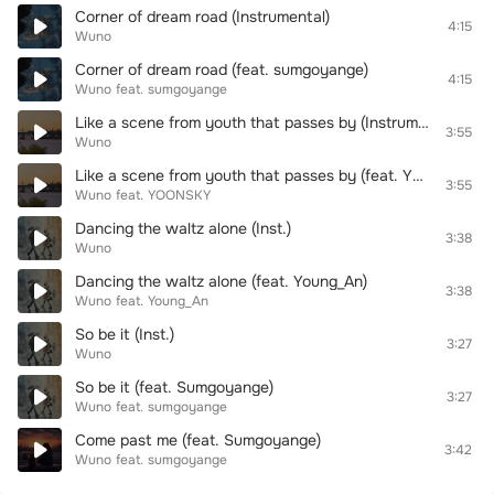
Corner of dream road (Instrumental)
4:15
Wuno
Corner of dream road (feat. sumgoyange)
4:15
Wuno
feat.
sumgoyange
Like a scene from youth that passes by (Instrumental)
3:55
Wuno
Like a scene from youth that passes by (feat. YOONSKY)
3:55
Wuno
feat.
YOONSKY
Dancing the waltz alone (Inst.)
3:38
Wuno
Dancing the waltz alone (feat. Young_An)
3:38
Wuno
feat.
Young_An
So be it (Inst.)
3:27
Wuno
So be it (feat. Sumgoyange)
3:27
Wuno
feat.
sumgoyange
Come past me (feat. Sumgoyange)
3:42
Wuno
feat.
sumgoyange