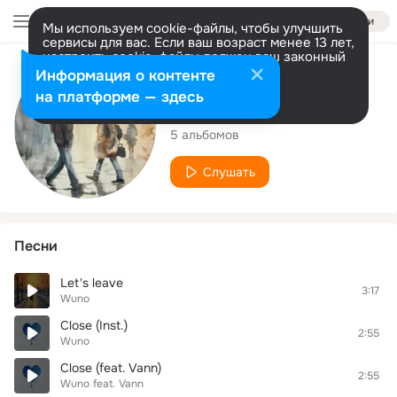
Войти
Мы используем cookie-файлы, чтобы улучшить
сервисы для вас. Если ваш возраст менее 13 лет,
настроить cookie-файлы должен ваш законный
представитель.
Больше информации
Исполнитель
Информация о контенте
Разрешить все
Настроить
на платформе — здесь
Wuno
5 альбомов
Слушать
Песни
Let's leave
3:17
Wuno
Close (Inst.)
2:55
Wuno
Close (feat. Vann)
2:55
Wuno
feat.
Vann