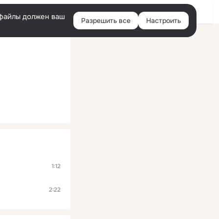
Помощь
Войти
й
e-файлы должен ваш
Разрешить все
Настроить
Правая
колонка
1:12
2:22