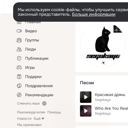
Мы используем cookie-файлы, чтобы улучшить сервис
законный представитель.
Больше информации
Левая
Главная
колонка
Видео
Группы
Люди
Публикации
Игры
Подарки
Песни
Поздравления
Красивая дрянь
Рекомендации
Segokayo
Сменить язык
Who Are You Real
Рекламодателям
Помощь
Segokayo
Новости
Ещё
Мы применяем