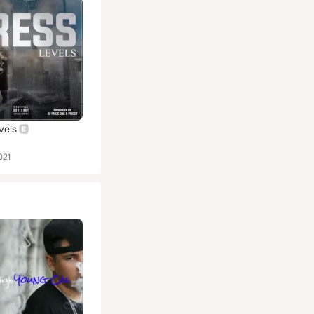
vels
021