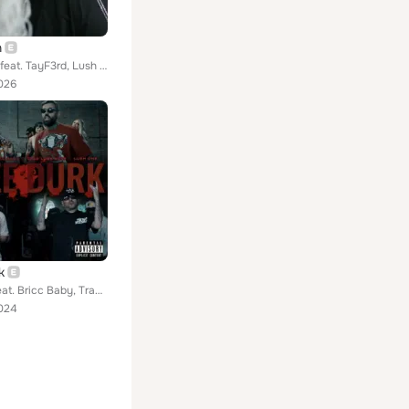
h
Young Cal feat. TayF3rd, Lush One
026
k
Adam22 feat. Bricc Baby, Trap Lore Ross, Lush One
024