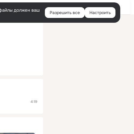
Помощь
Войти
й
e-файлы должен ваш
Разрешить все
Настроить
Правая
колонка
4:19