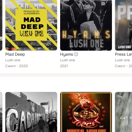
Mad Deep
Hyams
Press Le
Lush one
Lush one
Lush one
Сингл
2020
2021
Сингл
2