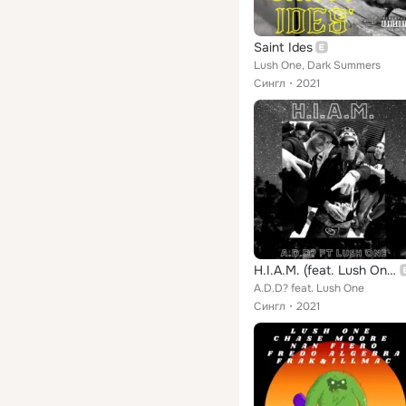
Saint Ides
Lush One, Dark Summers
Сингл
2021
H.I.A.M. (feat. Lush One)
A.D.D? feat. Lush One
Сингл
2021