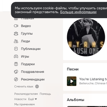
Мы используем cookie-файлы, чтобы улучшить сервис
законный представитель.
Больше информации
Левая
Главная
колонка
Видео
Группы
Люди
Публикации
Игры
Подарки
Песни
Поздравления
You're Listening 
Рекомендации
Belleruche
Chinese
Сменить язык
Рекламодателям
Помощь
Новости
Ещё
Альбомы
Мы применяем