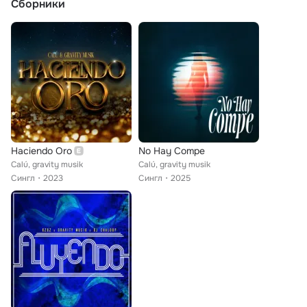
Сборники
Haciendo Oro
No Hay Compe
Calú, gravity musik
Calú, gravity musik
Сингл
2023
Сингл
2025