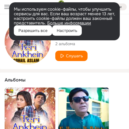
Войти
Мы используем cookie-файлы, чтобы улучшить
сервисы для вас. Если ваш возраст менее 13 лет,
настроить cookie-файлы должен ваш законный
представитель.
Больше информации
Исполнитель
Разрешить все
Настроить
Sohail Aslam
2 альбома
Слушать
Альбомы