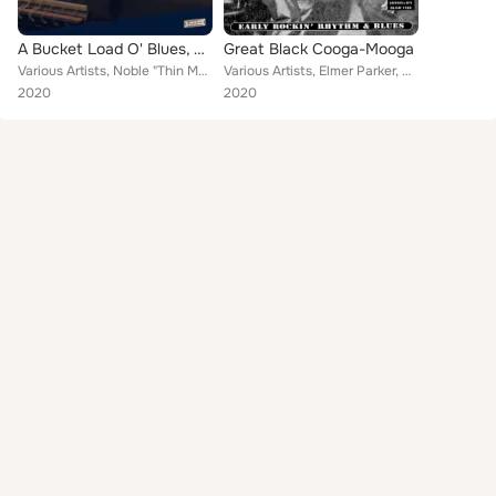
A Bucket Load O' Blues, Vol. 2
Great Black Cooga-Mooga
Various Artists, Noble "Thin Man" Watts, Buster Brown, Little Red Walter, Danny Brown, Little Walter, Muddy Waters, Charles Walk...
Various Artists, Elmer Parker, Chuck Mann, George Terry, Charles Walker, Jimmy Spruill, Billy Hoke, Roy Brown, Elliott Shavers, ...
2020
2020