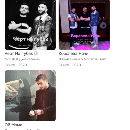
Чёрт На Губах
Королева Ночи
Nor'sh & Джентльмен
Джентльмен & Nor’sh & Gon’ch
Сингл
2020
Сингл
2020
Ой Мама