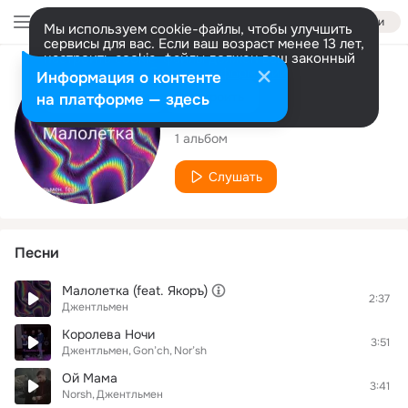
Войти
Мы используем cookie-файлы, чтобы улучшить
сервисы для вас. Если ваш возраст менее 13 лет,
настроить cookie-файлы должен ваш законный
представитель.
Больше информации
Исполнитель
Информация о контенте
Разрешить все
Настроить
на платформе — здесь
Джентльмен
1 альбом
Слушать
Песни
Малолетка (feat. Якоръ)
2:37
Джентльмен
Королева Ночи
3:51
Джентльмен
Gon’ch
Nor’sh
Ой Мама
3:41
Norsh
Джентльмен