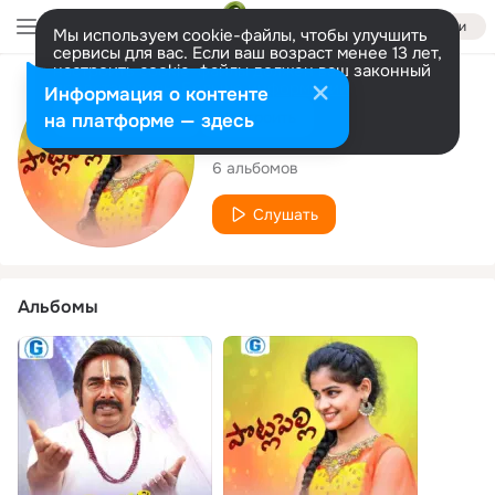
Войти
Мы используем cookie-файлы, чтобы улучшить
сервисы для вас. Если ваш возраст менее 13 лет,
настроить cookie-файлы должен ваш законный
представитель.
Больше информации
Исполнитель
Информация о контенте
Разрешить все
Настроить
на платформе — здесь
singer sailendhar
6 альбомов
Слушать
Альбомы