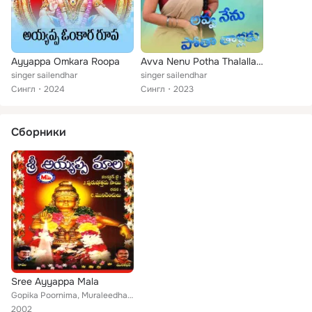
Ayyappa Omkara Roopa
Avva Nenu Potha Thalallaku
singer sailendhar
singer sailendhar
Сингл
2024
Сингл
2023
Сборники
Sree Ayyappa Mala
Gopika Poornima, Muraleedhar, Ramu, Lalitha Sagari
2002