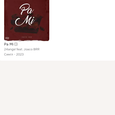
Pa Mi
24angvl feat. Joaco BRR
Сингл
2023