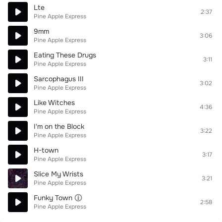
Lte
2:37
Pine Apple Express
9mm
3:06
Pine Apple Express
Eating These Drugs
3:11
Pine Apple Express
Sarcophagus III
3:02
Pine Apple Express
Like Witches
4:36
Pine Apple Express
I'm on the Block
3:22
Pine Apple Express
H-town
3:17
Pine Apple Express
Slice My Wrists
3:21
Pine Apple Express
Funky Town
2:58
Pine Apple Express