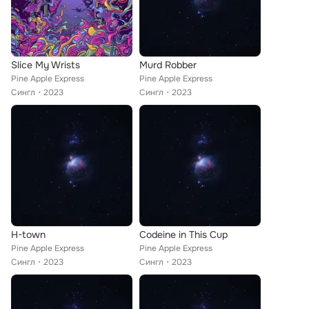
Slice My Wrists
Murd Robber
Pine Apple Express
Pine Apple Express
Сингл
2023
Сингл
2023
H-town
Codeine in This Cup
Pine Apple Express
Pine Apple Express
Сингл
2023
Сингл
2023