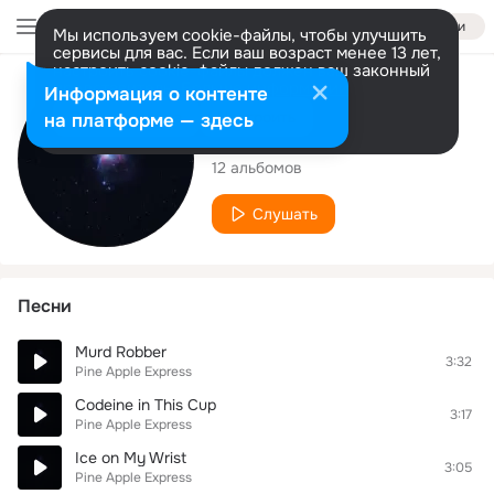
Войти
Мы используем cookie-файлы, чтобы улучшить
сервисы для вас. Если ваш возраст менее 13 лет,
настроить cookie-файлы должен ваш законный
представитель.
Больше информации
Исполнитель
Информация о контенте
Разрешить все
Настроить
на платформе — здесь
Pine Apple Express
12 альбомов
Слушать
Песни
Murd Robber
3:32
Pine Apple Express
Codeine in This Cup
3:17
Pine Apple Express
Ice on My Wrist
3:05
Pine Apple Express