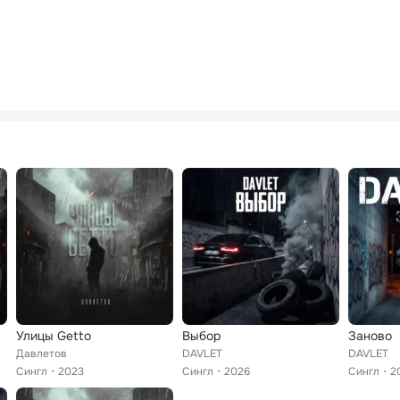
Улицы Getto
Выбор
Заново
Давлетов
DAVLET
DAVLET
Сингл
2023
Сингл
2026
Сингл
2