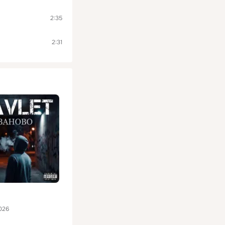
2:35
2:31
026