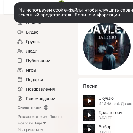
Мы используем cookie-файлы, чтобы улучшить сервис
законный представитель.
Больше информации
Левая
Главная
колонка
Видео
Группы
Люди
Публикации
Игры
Подарки
Песни
Поздравления
Скучаю
Рекомендации
ИРИНА
feat.
Давле
Сменить язык
Дела в гору
Рекламодателям
Помощь
DAVLET
Новости
Ещё
Выбор
Мы применяем
DAVLET