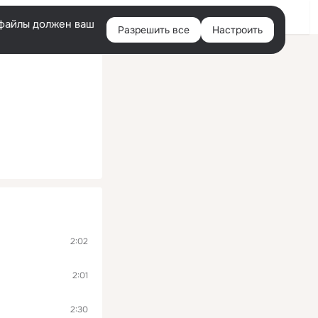
Помощь
Войти
й
e-файлы должен ваш
Разрешить все
Настроить
Правая
колонка
2:02
2:01
2:30