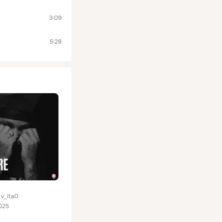
3:09
5:28
, v_ita0
025