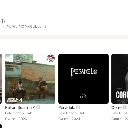
rlin
Mc Wv
MC MAGUI
du4rt
Katon Session 4
Pesadelo
Corre
Lele Griot, v_ita0
Lele Griot, v_ita0
Lele Griot
Сингл
2026
Сингл
2024
Сингл
2