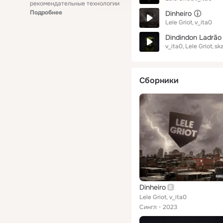
рекомендательные технологии
Подробнее
Dinheiro
Lele Griot
v_ita0
Dindindon Ladrão
v_ita0
Lele Griot
ska
Сборники
Dinheiro
Lele Griot, v_ita0
Сингл
2023