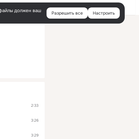
Помощь
Войти
й
e-файлы должен ваш
Разрешить все
Настроить
Правая
колонка
2:33
3:26
3:29