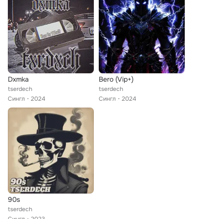
Dxmka
Bero (Vip+)
tserdech
tserdech
Сингл
2024
Сингл
2024
90s
tserdech