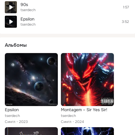
90s
1:57
tserdech
Epsilon
3:52
tserdech
Альбомы
Epsilon
Montagem – Sir Yes Sir!
tserdech
tserdech
Сингл
2023
Сингл
2024