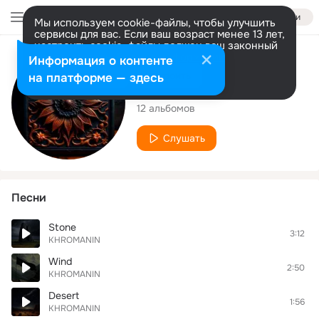
Войти
Мы используем cookie-файлы, чтобы улучшить
сервисы для вас. Если ваш возраст менее 13 лет,
настроить cookie-файлы должен ваш законный
представитель.
Больше информации
Исполнитель
Информация о контенте
Разрешить все
Настроить
на платформе — здесь
KHROMANIN
12 альбомов
Слушать
Песни
Stone
3:12
KHROMANIN
Wind
2:50
KHROMANIN
Desert
1:56
KHROMANIN