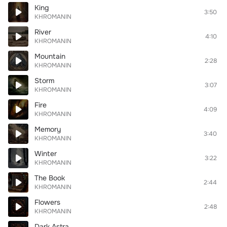
King
3:50
KHROMANIN
River
4:10
KHROMANIN
Mountain
2:28
KHROMANIN
Storm
3:07
KHROMANIN
Fire
4:09
KHROMANIN
Memory
3:40
KHROMANIN
Winter
3:22
KHROMANIN
The Book
2:44
KHROMANIN
Flowers
2:48
KHROMANIN
Dark Astra